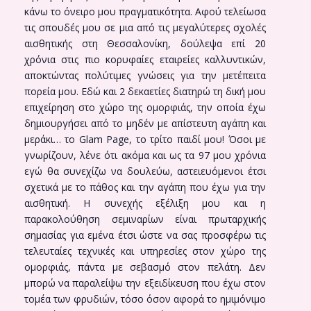
κάνω το όνειρο μου πραγματικότητα. Αφού τελείωσα
τις σπουδές μου σε μια από τις μεγαλύτερες σχολές
αισθητικής στη Θεσσαλονίκη, δούλεψα επί 20
χρόνια στις πιο κορυφαίες εταιρείες καλλυντικών,
αποκτώντας πολύτιμες γνώσεις για την μετέπειτα
πορεία μου. Εδώ και 2 δεκαετίες διατηρώ τη δική μου
επιχείρηση στο χώρο της ομορφιάς, την οποία έχω
δημιουργήσει από το μηδέν με απίστευτη αγάπη και
μεράκι… το Glam Page, το τρίτο παιδί μου! Όσοι με
γνωρίζουν, λένε ότι ακόμα και ως τα 97 μου χρόνια
εγώ θα συνεχίζω να δουλεύω, αστειευόμενοι έτσι
σχετικά με το πάθος και την αγάπη που έχω για την
αισθητική. Η συνεχής εξέλιξη μου και η
παρακολούθηση σεμιναρίων είναι πρωταρχικής
σημασίας για εμένα έτσι ώστε να σας προσφέρω τις
τελευταίες τεχνικές και υπηρεσίες στον χώρο της
ομορφιάς, πάντα με σεβασμό στον πελάτη. Δεν
μπορώ να παραλείψω την εξειδίκευση που έχω στον
τομέα των φρυδιών, τόσο όσον αφορά το ημιμόνιμο