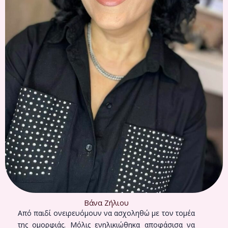
Βάνα Ζήλιου
Από παιδί ονειρευόμουν να ασχοληθώ με τον τομέα
της ομορφιάς. Μόλις ενηλικιώθηκα αποφάσισα να